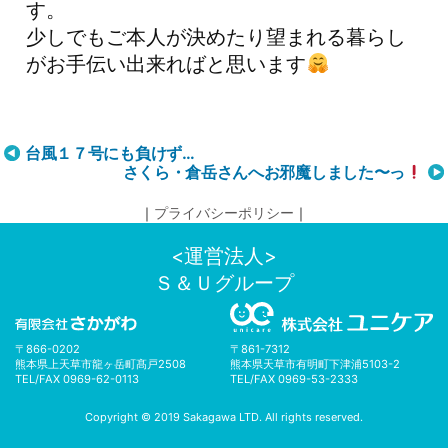
す。
少しでもご本人が決めたり望まれる暮らし
がお手伝い出来ればと思います
投
台風１７号にも負けず…
さくら・倉岳さんへお邪魔しました〜っ
稿
ナ
｜
プライバシーポリシー
｜
ビ
ゲ
<運営法人>
ー
Ｓ＆Ｕグループ
シ
ョ
ン
〒866-0202
〒861-7312
熊本県上天草市龍ヶ岳町髙戸2508
熊本県天草市有明町下津浦5103-2
TEL/FAX 0969-62-0113
TEL/FAX 0969-53-2333
Copyright © 2019 Sakagawa LTD. All rights reserved.