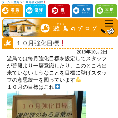
ホーム
>
遊鳥
>
１０月強化目標
コ
ン
テ
ン
ツ
へ
１０月強化目標
ス
2019年10月2日
キ
遊鳥では毎月強化目標を設定してスタッフ
ッ
が普段より一層意識したり、このところ出
プ
来ていないようなことを目標に挙げスタッ
フの意思統一を図っています
１０月の目標はこれ