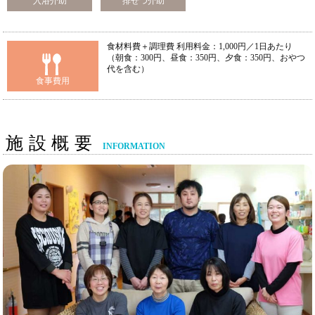
入浴介助
排せつ介助
食材料費＋調理費 利用料金：1,000円／1日あたり
（朝食：300円、昼食：350円、夕食：350円、おやつ
代を含む）
食事費用
施設概要
INFORMATION