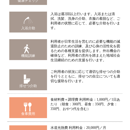
健康チェック
入浴は週2回以上行います。入浴または清
拭、洗髪、洗身の介助、衣服の着脱など、ご
利用者の状態に応じて、必要な介助を行いま
す。
入浴介助
利用者が日常生活を営むのに必要な機能の減
退防止のための訓練、及び心身の活性化を図
るための各種支援を提供します。外出機会の
確保など、利用者の意向を踏まえた地域社会
機能訓練
生活継続のための支援を行います。
ご利用者の状況に応じて適切な排せつの介助
を行うとともに、排せつの自立についても適
切な援助を行います。
排せつ介助
食材料費＋調理費 利用料金：1,000円／1日あ
たり （朝食：300円、昼食：350円、夕食：
350円、おやつ代を含む）
食事費用
水道光熱費 利用料金：20,000円／月