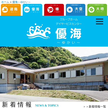
ホーム
>
優海～ゆかい～
コ
ン
テ
ン
ツ
へ
ス
キ
ッ
プ
新着情報
NEWS & TOPICS
＞＞新着情報一覧