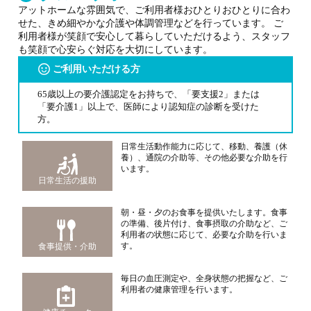
アットホームな雰囲気で、ご利用者様おひとりおひとりに合わ
せた、きめ細やかな介護や体調管理などを行っています。 ご
利用者様が笑顔で安心して暮らしていただけるよう、スタッフ
も笑顔で心安らぐ対応を大切にしています。
ご利用いただける方
65歳以上の要介護認定をお持ちで、「要支援2」または
「要介護1」以上で、医師により認知症の診断を受けた
方。
日常生活動作能力に応じて、移動、養護（休
養）、通院の介助等、その他必要な介助を行
います。
日常生活の援助
朝・昼・夕のお食事を提供いたします。食事
の準備、後片付け、食事摂取の介助など、ご
利用者の状態に応じて、必要な介助を行いま
す。
食事提供・介助
毎日の血圧測定や、全身状態の把握など、ご
利用者の健康管理を行います。