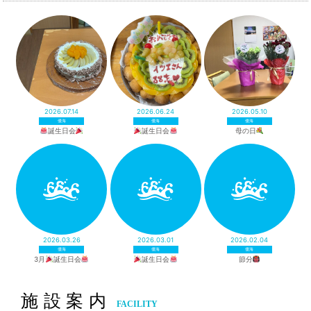
2026.07.14
2026.06.24
2026.05.10
優海
優海
優海
誕生日会
誕生日会
母の日
2026.03.26
2026.03.01
2026.02.04
優海
優海
優海
3月
誕生日会
誕生日会
節分
施設案内
FACILITY