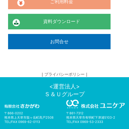
ご利用料金
資料ダウンロード
お問合せ
｜
プライバシーポリシー
｜
<運営法人>
Ｓ＆Ｕグループ
〒866-0202
〒861-7312
熊本県上天草市龍ヶ岳町髙戸2508
熊本県天草市有明町下津浦5103-2
TEL/FAX 0969-62-0113
TEL/FAX 0969-53-2333