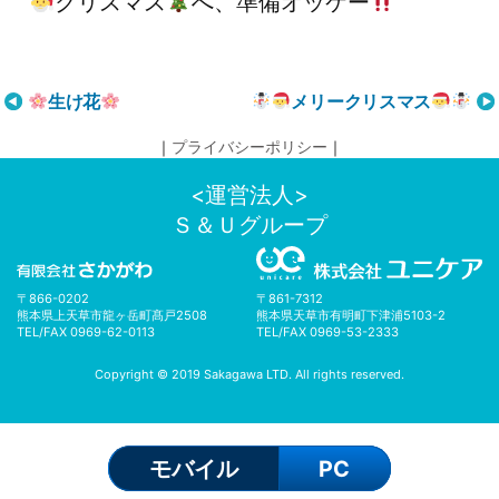
クリスマス
へ、準備オッケー
投
生け花
メリークリスマス
稿
｜
プライバシーポリシー
｜
ナ
ビ
<運営法人>
ゲ
Ｓ＆Ｕグループ
ー
シ
ョ
〒866-0202
〒861-7312
ン
熊本県上天草市龍ヶ岳町髙戸2508
熊本県天草市有明町下津浦5103-2
TEL/FAX 0969-62-0113
TEL/FAX 0969-53-2333
Copyright © 2019 Sakagawa LTD. All rights reserved.
モバイル
PC