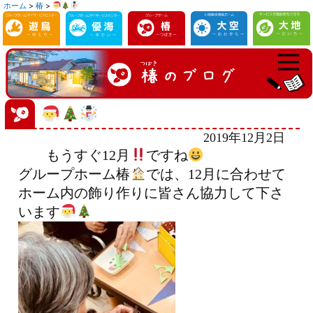
ホーム
>
椿
>
コ
ン
テ
ン
ツ
へ
ス
2019年12月2日
キ
もうすぐ12月
ですね
ッ
グループホーム椿
では、12月に合わせて
プ
ホーム内の飾り作りに皆さん協力して下さ
います