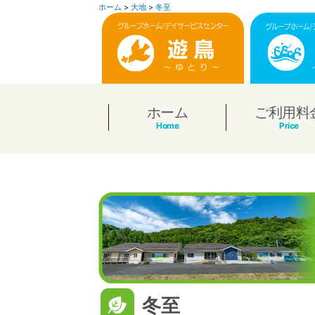
ホーム
>
大地
>
冬至
コ
ン
テ
ン
ホーム
ご利用料
ツ
へ
ス
キ
ッ
プ
冬至