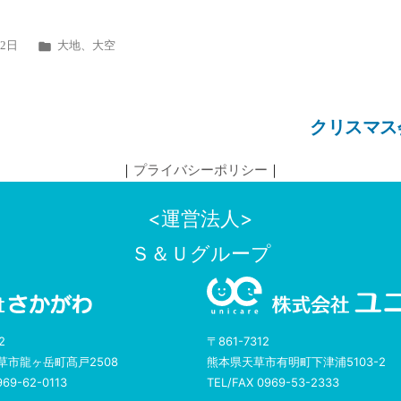
カ
22日
大地
、
大空
テ
ゴ
リ
クリスマス
ー:
｜
プライバシーポリシー
｜
<運営法人>
Ｓ＆Ｕグループ
2
〒861-7312
草市龍ヶ岳町髙戸2508
熊本県天草市有明町下津浦5103-2
969-62-0113
TEL/FAX 0969-53-2333