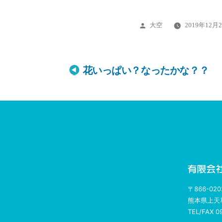
投
大空
2019年12月
稿
者:
投
花いっぱい？なったかな？？
稿
ナ
ビ
ゲ
ー
〒866-020
熊本県上天
シ
TEL/FAX 0