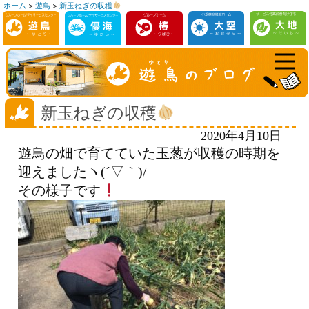
ホーム
>
遊鳥
>
新玉ねぎの収穫
コ
ン
テ
ン
ツ
へ
新玉ねぎの収穫
ス
2020年4月10日
キ
遊鳥の畑で育てていた玉葱が収穫の時期を
ッ
迎えましたヽ(´▽｀)/
プ
その様子です