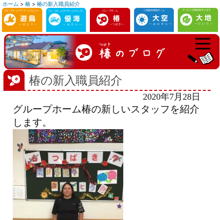
ホーム
>
椿
>
椿の新入職員紹介
コ
ン
テ
ン
ツ
へ
椿の新入職員紹介
ス
2020年7月28日
キ
グループホーム椿の新しいスタッフを紹介
ッ
します。
プ