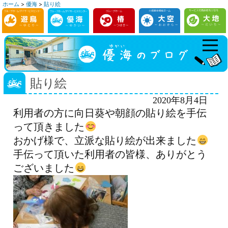
ホーム
>
優海
>
貼り絵
コ
ン
テ
ン
ツ
へ
貼り絵
ス
2020年8月4日
キ
利用者の方に向日葵や朝顔の貼り絵を手伝
ッ
って頂きました
プ
おかげ様で、立派な貼り絵が出来ました
手伝って頂いた利用者の皆様、ありがとう
ございました