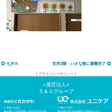
投
七夕
支所2階・いさな館に避難完了
稿
｜
プライバシーポリシー
｜
ナ
ビ
<運営法人>
ゲ
Ｓ＆Ｕグループ
ー
シ
ョ
〒866-0202
〒861-7312
ン
熊本県上天草市龍ヶ岳町髙戸2508
熊本県天草市有明町下津浦5103-2