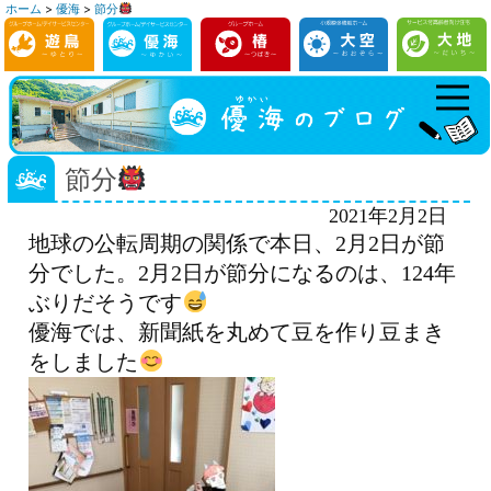
ホーム
>
優海
>
節分
コ
ン
テ
ン
ツ
へ
節分
ス
2021年2月2日
キ
地球の公転周期の関係で本日、2月2日が節
ッ
分でした。2月2日が節分になるのは、124年
プ
ぶりだそうです
優海では、新聞紙を丸めて豆を作り豆まき
をしました