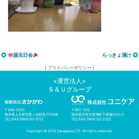
投
誕生日会
らっきょ漬け
稿
｜
プライバシーポリシー
｜
ナ
ビ
<運営法人>
ゲ
Ｓ＆Ｕグループ
ー
シ
ョ
〒866-0202
〒861-7312
ン
熊本県上天草市龍ヶ岳町髙戸2508
熊本県天草市有明町下津浦5103-2
TEL/FAX 0969-62-0113
TEL/FAX 0969-53-2333
Copyright © 2019 Sakagawa LTD. All rights reserved.