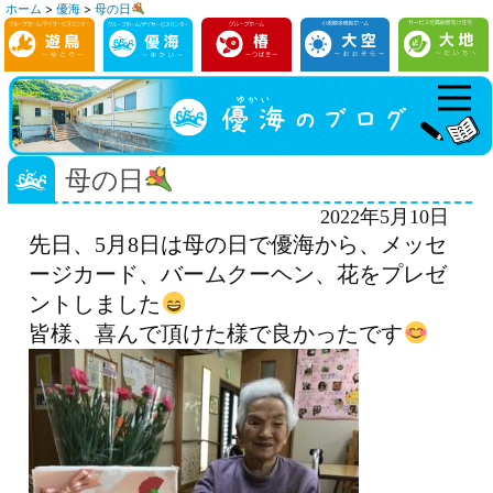
ホーム
>
優海
>
母の日
コ
ン
テ
ン
ツ
へ
母の日
ス
2022年5月10日
キ
先日、5月8日は母の日で優海から、メッセ
ッ
ージカード、バームクーヘン、花をプレゼ
プ
ントしました
皆様、喜んで頂けた様で良かったです