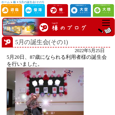
ホーム
>
椿
>
5月の誕生会(その1)
コ
ン
テ
ン
ツ
へ
5月の誕生会(その1)
ス
2022年5月25日
キ
5月20日、87歳になられる利用者様の誕生会
ッ
を行いました。
プ