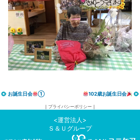
投
お誕生日会
①
102歳お誕生日会
稿
｜
プライバシーポリシー
｜
ナ
ビ
<運営法人>
ゲ
Ｓ＆Ｕグループ
ー
シ