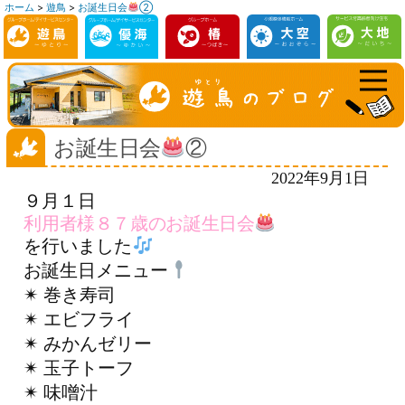
ホーム
>
遊鳥
>
お誕生日会
②
コ
ン
テ
ン
ツ
へ
お誕生日会
②
ス
2022年9月1日
キ
９月１日
ッ
利用者様８７歳のお誕生日会
プ
を行いました
お誕生日メニュー
✴︎ 巻き寿司
✴︎ エビフライ
✴︎ みかんゼリー
✴︎ 玉子トーフ
✴︎ 味噌汁