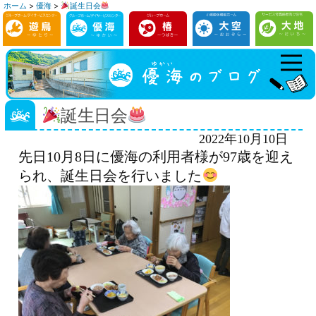
ホーム
>
優海
>
誕生日会
コ
ン
テ
ン
ツ
へ
誕生日会
ス
2022年10月10日
キ
先日10月8日に優海の利用者様が97歳を迎え
ッ
られ、誕生日会を行いました
プ