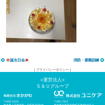
投
誕生日会
消防・避難訓練
稿
｜
プライバシーポリシー
｜
ナ
ビ
<運営法人>
ゲ
Ｓ＆Ｕグループ
ー
シ
ョ
〒866-0202
〒861-7312
ン
熊本県上天草市龍ヶ岳町髙戸2508
熊本県天草市有明町下津浦5103-2