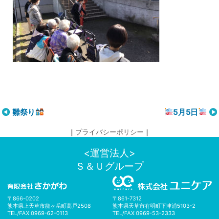
投
雛祭り
5月5日
稿
｜
プライバシーポリシー
｜
ナ
ビ
<運営法人>
ゲ
Ｓ＆Ｕグループ
ー
シ
ョ
〒866-0202
〒861-7312
ン
熊本県上天草市龍ヶ岳町髙戸2508
熊本県天草市有明町下津浦5103-2
TEL/FAX 0969-62-0113
TEL/FAX 0969-53-2333