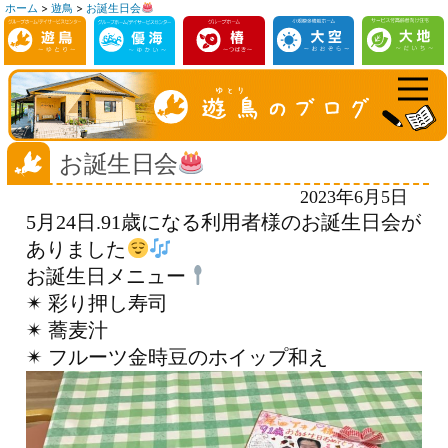
ホーム
>
遊鳥
>
お誕生日会
コ
ン
テ
ン
ツ
へ
お誕生日会
ス
2023年6月5日
キ
5月24日.91歳になる利用者様のお誕生日会が
ッ
ありました
プ
お誕生日メニュー
✴︎ 彩り押し寿司
✴︎ 蕎麦汁
✴︎ フルーツ金時豆のホイップ和え