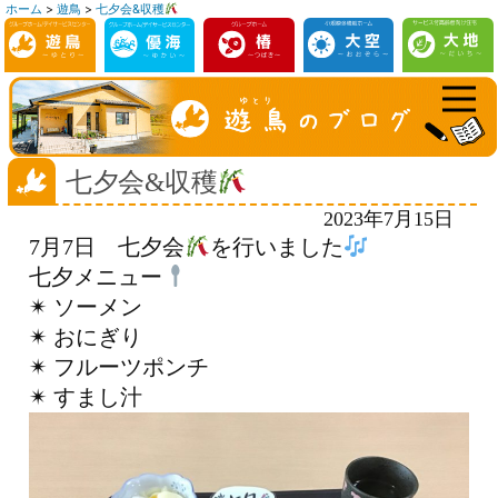
ホーム
>
遊鳥
>
七夕会&収穫
コ
ン
テ
ン
ツ
へ
七夕会&収穫
ス
2023年7月15日
キ
7月7日 七夕会
を行いました
ッ
七夕メニュー
プ
✴︎ ソーメン
✴︎ おにぎり
✴︎ フルーツポンチ
✴︎ すまし汁