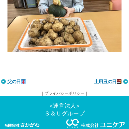
投
父の日
土用丑の日
稿
｜
プライバシーポリシー
｜
ナ
ビ
<運営法人>
ゲ
Ｓ＆Ｕグループ
ー
シ
ョ