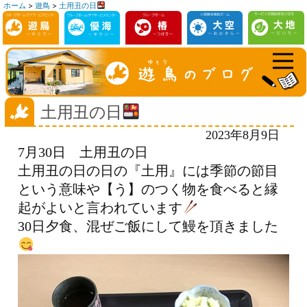
ホーム
>
遊鳥
>
土用丑の日
コ
ン
テ
ン
ツ
へ
土用丑の日
ス
2023年8月9日
キ
7月30日 土用丑の日
ッ
土用丑の日の日の『土用』には季節の節目
プ
という意味や【う】のつく物を食べると縁
起がよいと言われています
30日夕食、混ぜご飯にして鰻を頂きました