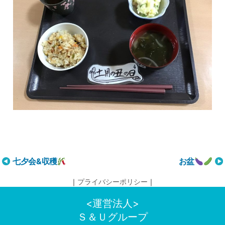
投
七夕会&収穫
お盆
稿
｜
プライバシーポリシー
｜
ナ
ビ
<運営法人>
ゲ
Ｓ＆Ｕグループ
ー