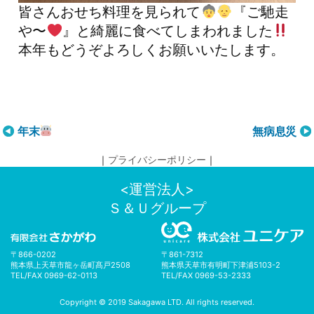
皆さんおせち料理を見られて
『ご馳走
や〜
』と綺麗に食べてしまわれました
本年もどうぞよろしくお願いいたします。
投
年末
無病息災
稿
｜
プライバシーポリシー
｜
ナ
ビ
<運営法人>
ゲ
Ｓ＆Ｕグループ
ー
シ
ョ
〒866-0202
〒861-7312
ン
熊本県上天草市龍ヶ岳町髙戸2508
熊本県天草市有明町下津浦5103-2
TEL/FAX 0969-62-0113
TEL/FAX 0969-53-2333
Copyright © 2019 Sakagawa LTD. All rights reserved.