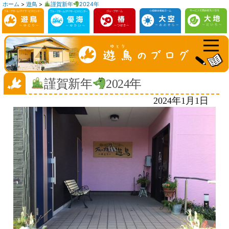
ホーム
>
遊鳥
>
謹賀新年
2024年
コ
ン
テ
ン
ツ
へ
謹賀新年
2024年
ス
2024年1月1日
キ
ッ
プ