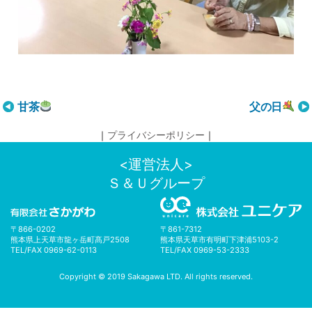
投
甘茶
父の日
稿
｜
プライバシーポリシー
｜
ナ
ビ
<運営法人>
ゲ
Ｓ＆Ｕグループ
ー
シ
ョ
〒866-0202
〒861-7312
ン
熊本県上天草市龍ヶ岳町髙戸2508
熊本県天草市有明町下津浦5103-2
TEL/FAX 0969-62-0113
TEL/FAX 0969-53-2333
Copyright © 2019 Sakagawa LTD. All rights reserved.