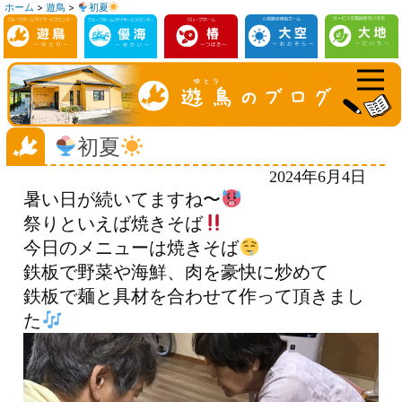
ホーム
>
遊鳥
>
初夏
コ
ン
テ
ン
ツ
へ
初夏
ス
2024年6月4日
キ
暑い日が続いてますね〜
ッ
祭りといえば焼きそば
プ
今日のメニューは焼きそば
鉄板で野菜や海鮮、肉を豪快に炒めて
鉄板で麺と具材を合わせて作って頂きまし
た