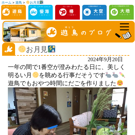
ホーム
>
遊鳥
>
お月見
コ
ン
テ
ン
ツ
へ
お月見
ス
2024年9月20日
キ
一年の間で1番空が澄みわたる日に、美しく
ッ
明るい月
を眺める行事だそうです
プ
遊鳥でもおやつ時間にだごを作りました