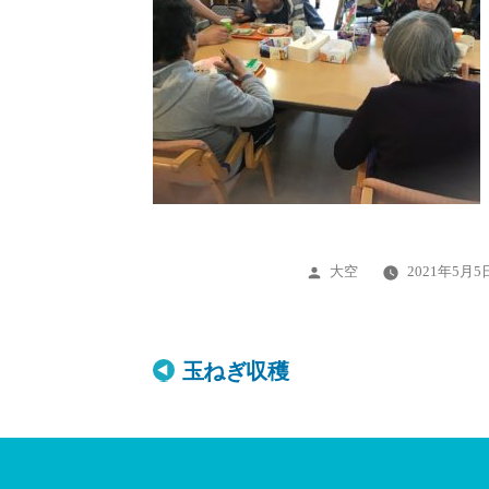
投
大空
2021年5月5
稿
者:
投
玉ねぎ収穫
稿
ナ