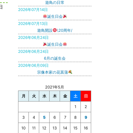
遊鳥の日常
日
2026年07月14日
誕生日会
2026年07月13日
遊鳥開設
\20周年/
2026年06月24日
誕生日会
2026年06月24日
6月の誕生会
2026年06月09日
宗像本家の花菖蒲
2021年5月
月
火
水
木
金
土
日
1
2
3
4
5
6
7
8
9
10
11
12
13
14
15
16