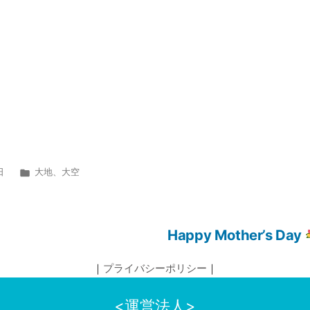
カ
日
大地
、
大空
テ
ゴ
リ
Happy Mother’s Day
ー:
｜
プライバシーポリシー
｜
<運営法人>