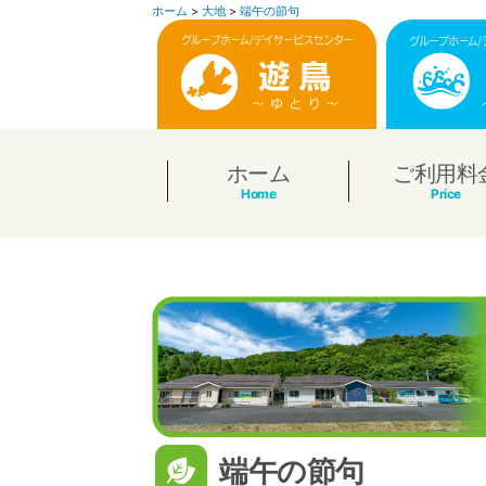
ホーム
>
大地
>
端午の節句
コ
ン
テ
ン
ホーム
ご利用料
ツ
へ
ス
キ
ッ
プ
端午の節句