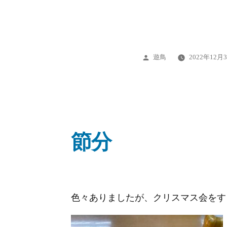
投
遊鳥
2022年12月
稿
者:
節分
色々ありましたが、クリスマス会をす