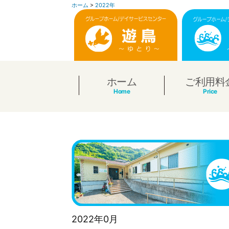
ホーム
>
2022年
コ
ン
テ
ン
ホーム
ご利用料
ツ
へ
ス
キ
ッ
プ
2022年0月