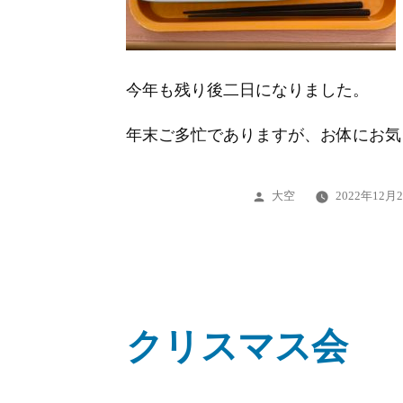
今年も残り後二日になりました。
年末ご多忙でありますが、お体にお気
投
大空
2022年12月
稿
者:
クリスマス会