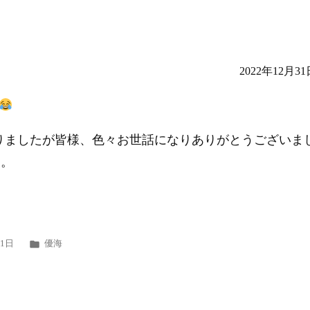
2022年12月31
りましたが皆様、色々お世話になりありがとうございま
す。
カ
31日
優海
テ
ゴ
リ
ー: