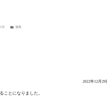
カ
31日
遊鳥
テ
ゴ
リ
ー:
2022年12月29
ることになりました。