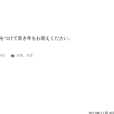
をつけて良き年をお迎えください。
カ
29日
大地
、
大空
テ
ゴ
リ
ー:
2022年12月26