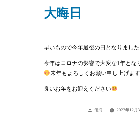
大晦日
早いもので今年最後の日となりました
今年はコロナの影響で大変な1年とな
来年もよろしくお願い申し上げま
良いお年をお迎えください
投
優海
2022年12月
稿
者: