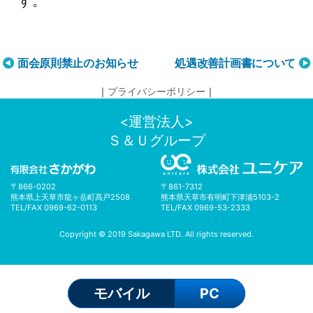
す。
投
面会原則禁止のお知らせ
処遇改善計画書について
稿
｜
プライバシーポリシー
｜
ナ
ビ
<運営法人>
ゲ
Ｓ＆Ｕグループ
ー
シ
ョ
〒866-0202
〒861-7312
ン
熊本県上天草市龍ヶ岳町髙戸2508
熊本県天草市有明町下津浦5103-2
TEL/FAX 0969-62-0113
TEL/FAX 0969-53-2333
Copyright © 2019 Sakagawa LTD. All rights reserved.
モバイル
PC