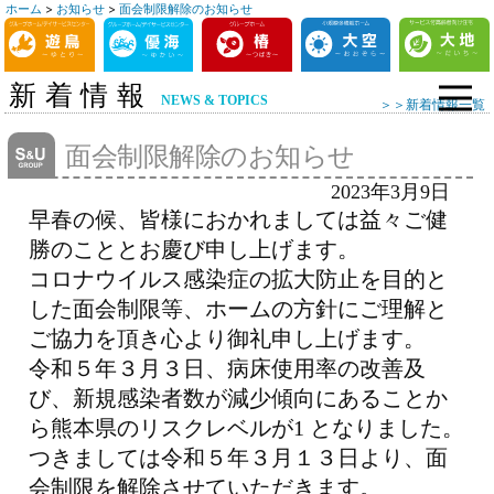
ホーム
>
お知らせ
>
面会制限解除のお知らせ
コ
ン
テ
新着情報
NEWS & TOPICS
＞＞新着情報一覧
ン
ツ
面会制限解除のお知らせ
へ
2023年3月9日
ス
早春の候、皆様におかれましては益々ご健
キ
勝のこととお慶び申し上げます。
ッ
コロナウイルス感染症の拡大防止を目的と
プ
した面会制限等、ホームの方針にご理解と
ご協力を頂き心より御礼申し上げます。
令和５年３月３日、病床使用率の改善及
び、新規感染者数が減少傾向にあることか
ら熊本県のリスクレベルが1 となりました。
つきましては令和５年３月１３日より、面
会制限を解除させていただきます。