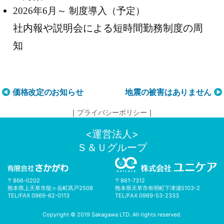
2026年6月～ 制度導入（予定）
社内報や説明会による短時間勤務制度の周
知
投
価格改定のお知らせ
地震の被害はありません
稿
｜
プライバシーポリシー
｜
ナ
ビ
<運営法人>
ゲ
Ｓ＆Ｕグループ
ー
シ
ョ
〒866-0202
〒861-7312
ン
熊本県上天草市龍ヶ岳町髙戸2508
熊本県天草市有明町下津浦5103-2
TEL/FAX 0969-62-0113
TEL/FAX 0969-53-2333
Copyright © 2019 Sakagawa LTD. All rights reserved.