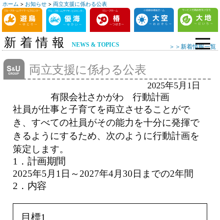
ホーム
>
お知らせ
>
両立支援に係わる公表
コ
ン
テ
新着情報
NEWS & TOPICS
＞＞新着情報一覧
ン
ツ
両立支援に係わる公表
へ
2025年5月1日
ス
有限会社さかがわ 行動計画
キ
社員が仕事と子育てを両立させることがで
ッ
き、すべての社員がその能力を十分に発揮で
プ
きるようにするため、次のように行動計画を
策定します。
1．計画期間
2025年5月1日～2027年4月30日までの2年間
2．内容
目標1